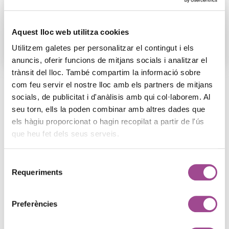
un creixement sostingut.
Aquest lloc web utilitza cookies
Anàlisi i seguiment constant
Mesurem resultats i ajustem l’estratègia per garantir
Utilitzem galetes per personalitzar el contingut i els
anuncis, oferir funcions de mitjans socials i analitzar el
trànsit del lloc. També compartim la informació sobre
com feu servir el nostre lloc amb els partners de mitjans
Els nostres projectes
socials, de publicitat i d'anàlisis amb qui col·laborem. Al
seu torn, ells la poden combinar amb altres dades que
Casos d’èxit: empreses que
els hàgiu proporcionat o hagin recopilat a partir de l'ús
han millorat la seva
que heu fet dels seus serveis.
estratègia
Mostrem casos d’èxit d’empreses
Selecció
d’Andorra que han augmentat les vendes i
Requeriments
de
la visibilitat gràcies a
campanyes de
consentiment
Google Ads optimitzades
, enfocades a
Preferències
atraure clients reals i a rendibilitzar la