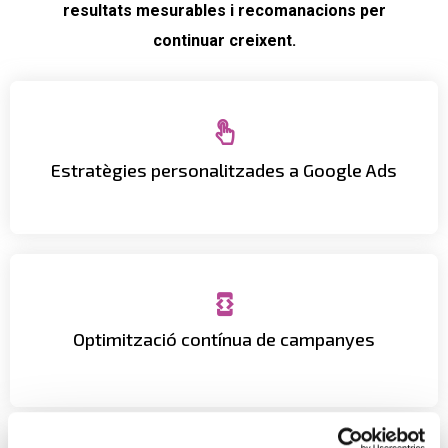
resultats mesurables i recomanacions per
continuar creixent.
públic ideal en el moment just.
Estratègies personalitzades a Google Ads
Adaptem les teves campanyes per arribar al teu
maximitzar el retorn de la inversió.
Optimització contínua de campanyes
Millorem anuncis, licitacions i segmentació per