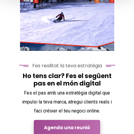
Hotel Naudi
Fes realitat la teva estratègia
Ho tens clar? Fes el següent
pas en el món digital
Pic Negre
Fes el pas amb una estratègia digital que
impulsi la teva marca, atregui clients reals i
faci créixer el teu negoci online.
Agenda una reunió