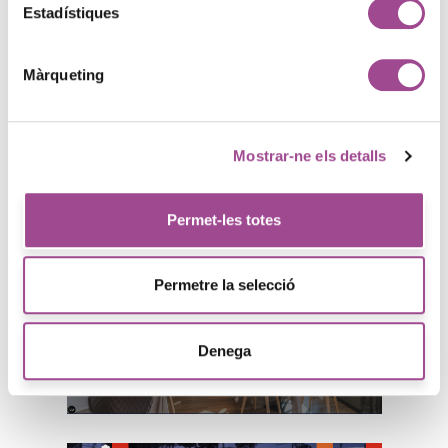
inversió.
Estadístiques
Màrqueting
Mostrar-ne els detalls
Permet-les totes
Permetre la selecció
BidForBooking
Denega