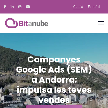
Català
Español
Campanyes
Google Ads (SEM)
a Andorra:
impulsa les teves
vendes