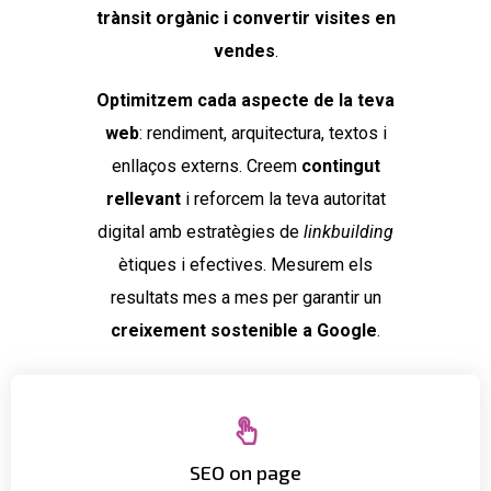
trànsit orgànic i convertir visites en
vendes
.
Optimitzem cada aspecte de la teva
web
: rendiment, arquitectura, textos i
enllaços externs. Creem
contingut
rellevant
i reforcem la teva autoritat
digital amb estratègies de
linkbuilding
ètiques i efectives. Mesurem els
resultats mes a mes per garantir un
creixement sostenible a Google
.
amb les teves paraules clau estratègiques.
SEO on page
Creem contingut rellevant, estructurat i optimitzat