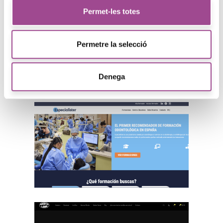
Permet-les totes
Permetre la selecció
Pic Negre
Denega
L’Abarset