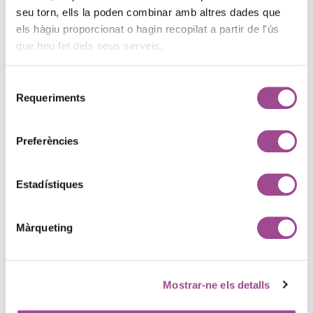
seu torn, ells la poden combinar amb altres dades que
els hàgiu proporcionat o hagin recopilat a partir de l'ús
que heu fet dels seus serveis.
Selecció
Requeriments
de
BidForBooking
consentiment
Preferències
Estadístiques
Màrqueting
Hotel Naudi
Mostrar-ne els detalls