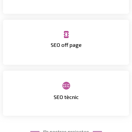
qualitat i estratègies de reputació online.
SEO off page
Reforcem la teva autoritat digital amb enllaços de
d’usuari.
SEO tècnic
Millorem la velocitat, l’arquitectura i l’experiència
Els nostres projectes