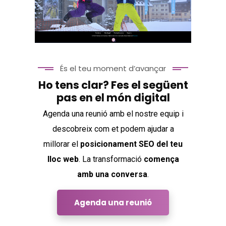
Aparthotel Les
Olimpiades
És el teu moment d’avançar
Ho tens clar? Fes el següent
pas en el món digital
FotoPasgrau
Agenda una reunió amb el nostre equip i
descobreix com et podem ajudar a
millorar el
posicionament SEO del teu
lloc web
. La transformació
comença
amb una conversa
.
Agenda una reunió