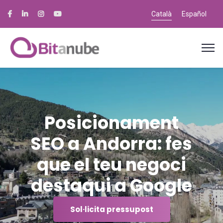
Català
Español
Posicionament
SEO a Andorra: fes
que el teu negoci
destaqui a Google
Sol·licita pressupost