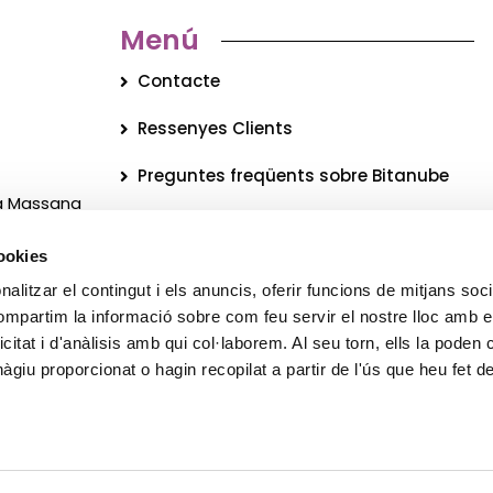
Menú
Contacte
Ressenyes Clients
Preguntes freqüents sobre Bitanube
La Massana
Qui som?
cookies
Blog
alitzar el contingut i els anuncis, oferir funcions de mitjans socia
c
Newsletter
compartim la informació sobre com feu servir el nostre lloc amb e
icitat i d'anàlisis amb qui col·laborem. Al seu torn, ells la poden
Legal
giu proporcionat o hagin recopilat a partir de l'ús que heu fet d
Protecció de dades
© 2026 Tots els drets reservats Bitanube ®️ S.L.U.