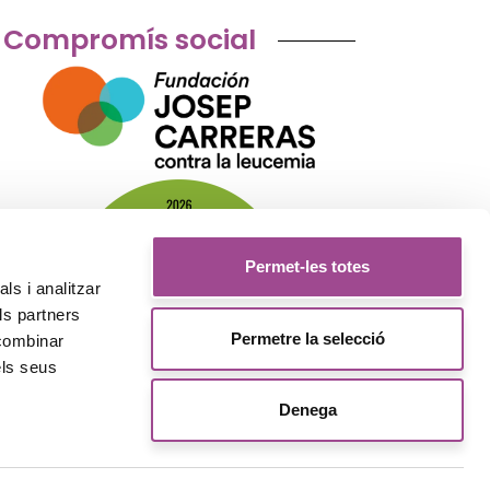
Compromís social
Permet-les totes
ls i analitzar
ls partners
Permetre la selecció
 combinar
els seus
Denega