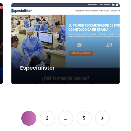
Especialister
1
2
…
5