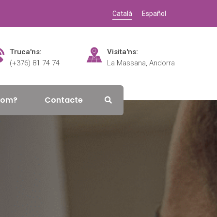
Català
Español
Truca'ns:
Visita'ns:
(+376) 81 74 74
La Massana, Andorra
som?
Contacte