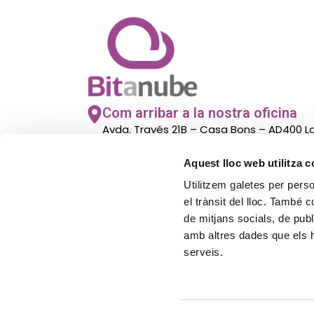
Com arribar a la nostra oficina
Avda. Través 21B – Casa Bons – AD400 
– Andorra
Aquest lloc web utilitza 
Utilitzem galetes per person
El nostre horari d’atenció al públi
el trànsit del lloc. També 
De lunes a viernes de 8.00h a 14:00h
de mitjans socials, de publ
amb altres dades que els hà
serveis.