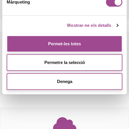
Optimitzem el contingut i les paraules clau per a
Màrqueting
aconseguir…
Mostrar-ne els detalls
Permet-les totes
Permetre la selecció
Anàlisi web
Analitzem la solució i concretem exactament els treballs a
Denega
realitzar,…