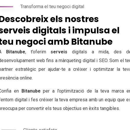
Transforma el teu negoci digital
Descobreix els nostres
serveis digitals i impulsa el
teu negoci amb Bitanube
A
Bitanube
, t’oferim
serveis
digitals a mida, des d
desenvolupament web fins a màrqueting digital i SEO. Som el te
partner estratègic per ajudar-te a créixer i optimitzar la tev
presència online.
Confia en
Bitanube
per a l’optimització de la teva marca e
l’entorn digital i fes créixer la teva empresa amb un equip que e
preocupa per convertir els teus objectius en èxits tangibles.