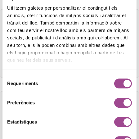
Utilitzem galetes per personalitzar el contingut i els
anuncis, oferir funcions de mitjans socials i analitzar el
trànsit del lloc. També compartim la informació sobre
com feu servir el nostre lloc amb els partners de mitjans
socials, de publicitat i d'anàlisis amb qui col·laborem. Al
seu torn, ells la poden combinar amb altres dades que
SEM
els hàgiu proporcionat o hagin recopilat a partir de l'ús
Gestionem campanyes de publicitat (Google Ads, Meta
que heu fet dels seus serveis.
Ads...) amb tot…
Selecció
Requeriments
de
consentiment
Preferències
Estadístiques
SEO