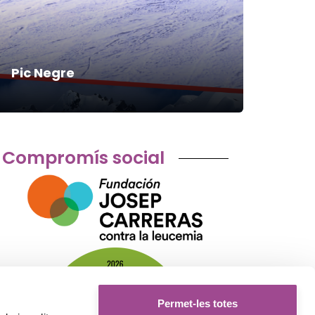
Pic Negre
L’Ab
Compromís social
Permet-les totes