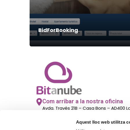
BidForBooking
Com arribar a la nostra oficina
Avda. Través 21B – Casa Bons – AD400 
– Andorra
Aquest lloc web utilitza 