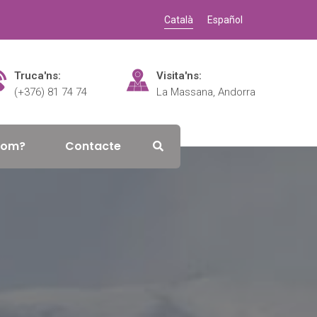
Català
Español
Truca'ns:
Visita'ns:
(+376) 81 74 74
La Massana, Andorra
som?
Contacte