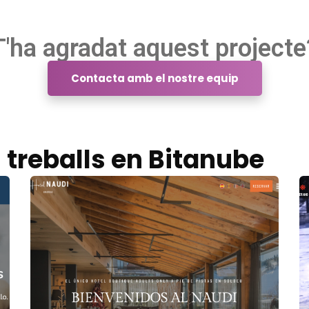
T'ha agradat aquest projecte
Contacta amb el nostre equip
s treballs en Bitanube