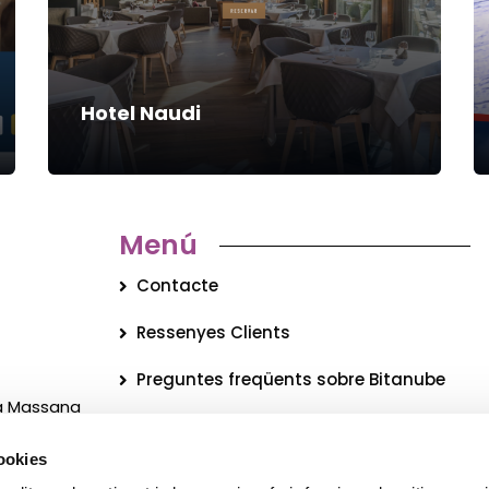
Hotel Naudi
Menú
Contacte
Ressenyes Clients
Preguntes freqüents sobre Bitanube
La Massana
Qui som?
cookies
Blog