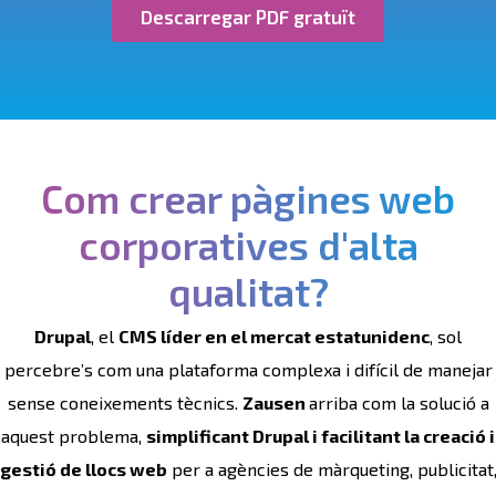
Descarregar PDF gratuït
Com crear pàgines web
corporatives d'alta
qualitat?
Drupal
, el
CMS líder en el mercat estatunidenc
, sol
percebre’s com una plataforma complexa i difícil de manejar
sense coneixements tècnics.
Zausen
arriba com la solució a
aquest problema,
simplificant Drupal i facilitant la creació i
gestió de llocs web
per a agències de màrqueting, publicitat