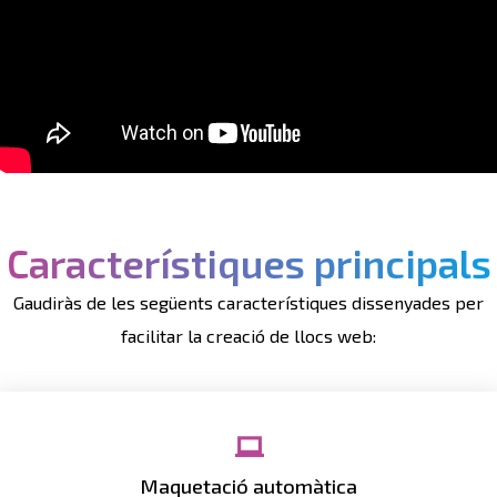
Característiques principals
Gaudiràs de les següents característiques dissenyades per
facilitar la creació de llocs web:
Tria una plantilla, puja el teu contingut i s'organitzarà
Maquetació automàtica
automàticament.