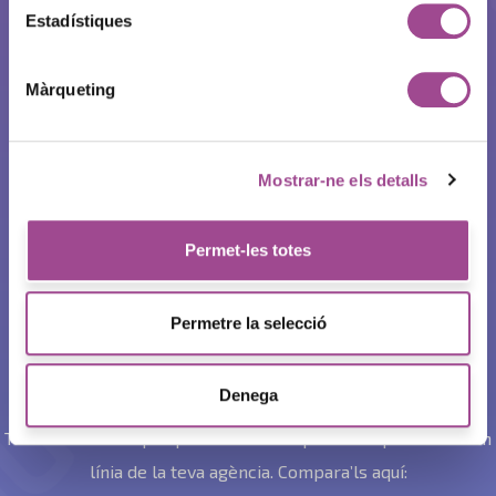
Estadístiques
Màrqueting
Mostrar-ne els detalls
Permet-les totes
Diferències entre
Permetre la selecció
Zausen i WordPress
Denega
Triar el CMS adequat per a tu és indispensable per a l’èxit en
línia de la teva agència. Compara’ls aquí: