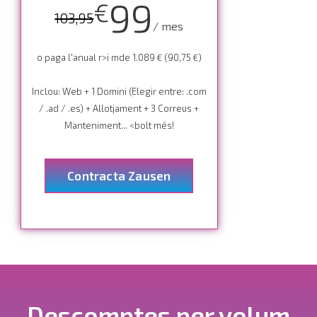
99
€
103,95
/ mes
o paga l'anual r>i mde 1.089 € (90,75 €)
Inclou: Web + 1 Domini (Elegir entre: .com
/ .ad / .es) + Allotjament + 3 Correus +
Manteniment... <bolt més!
Contracta Zausen
Descomptes per volum