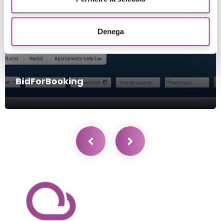
Denega
BidForBooking