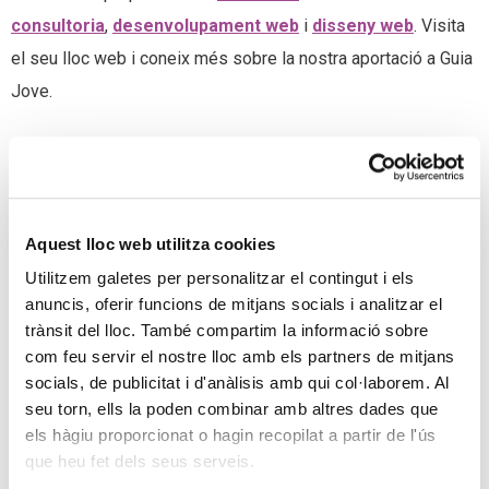
consultoria
,
desenvolupament web
i
disseny web
. Visita
el seu lloc web i coneix més sobre la nostra aportació a Guia
Jove.
Aquest lloc web utilitza cookies
Utilitzem galetes per personalitzar el contingut i els
anuncis, oferir funcions de mitjans socials i analitzar el
trànsit del lloc. També compartim la informació sobre
com feu servir el nostre lloc amb els partners de mitjans
socials, de publicitat i d'anàlisis amb qui col·laborem. Al
seu torn, ells la poden combinar amb altres dades que
els hàgiu proporcionat o hagin recopilat a partir de l'ús
que heu fet dels seus serveis.
T'ha agradat aquest