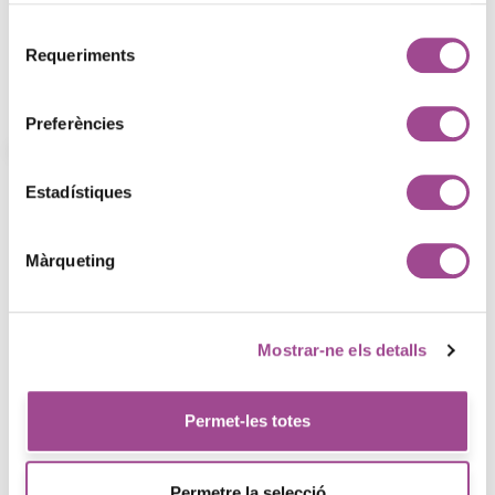
projecte?
Selecció
Requeriments
de
Contacta amb el nostre equip
consentiment
Preferències
Projectes
Explora els nostres treballs
Estadístiques
en Bitanube
Màrqueting
Mostrar-ne els detalls
Permet-les totes
Permetre la selecció