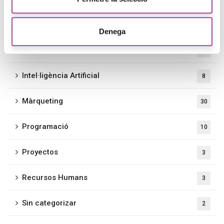
Front-end
3
Denega
Gestión de contenidos
1
Intel·ligència Artificial
8
Màrqueting
30
Programació
10
Proyectos
3
Recursos Humans
3
Sin categorizar
2