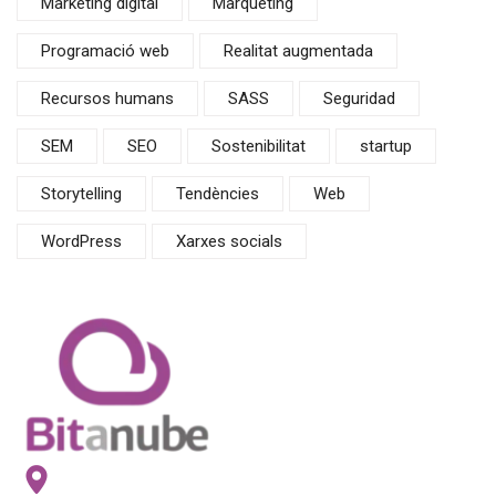
Marketing digital
Màrqueting
Programació web
Realitat augmentada
Recursos humans
SASS
Seguridad
SEM
SEO
Sostenibilitat
startup
Storytelling
Tendències
Web
WordPress
Xarxes socials