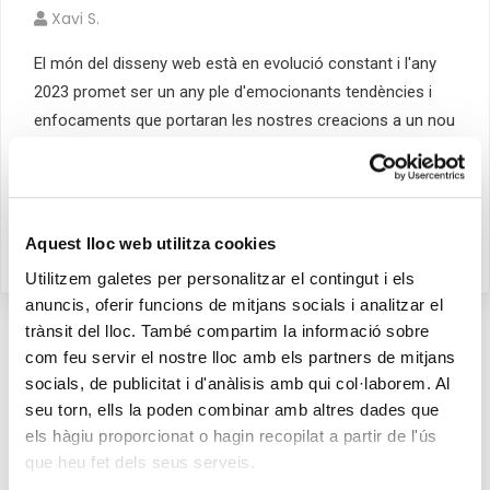
Xavi S.
El món del disseny web està en evolució constant i l'any
2023 promet ser un any ple d'emocionants tendències i
enfocaments que portaran les nostres creacions a un nou
nivell. En aquest article, ens submergirem en els detalls i
explorar en profunditat algunes de les tendències més
destacades que ens…
Aquest lloc web utilitza cookies
LLegir més
Utilitzem galetes per personalitzar el contingut i els
anuncis, oferir funcions de mitjans socials i analitzar el
trànsit del lloc. També compartim la informació sobre
com feu servir el nostre lloc amb els partners de mitjans
socials, de publicitat i d'anàlisis amb qui col·laborem. Al
seu torn, ells la poden combinar amb altres dades que
Cerca
els hàgiu proporcionat o hagin recopilat a partir de l'ús
que heu fet dels seus serveis.