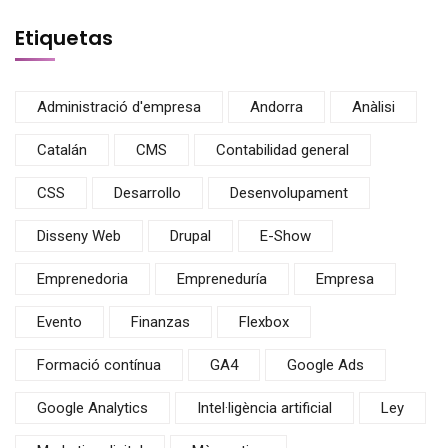
Etiquetas
Administració d'empresa
Andorra
Anàlisi
Catalán
CMS
Contabilidad general
CSS
Desarrollo
Desenvolupament
Disseny Web
Drupal
E-Show
Emprenedoria
Empreneduría
Empresa
Evento
Finanzas
Flexbox
Formació contínua
GA4
Google Ads
Google Analytics
Intel·ligència artificial
Ley