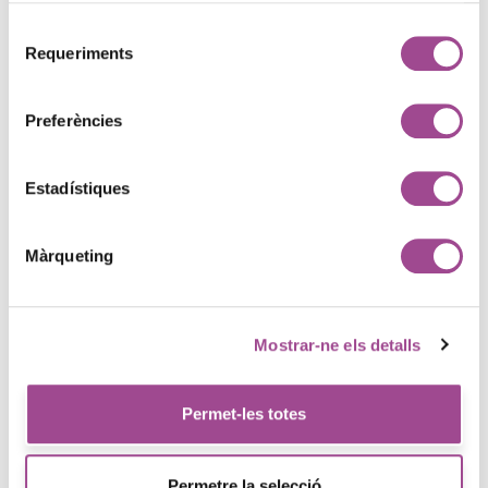
Selecció
Requeriments
de
consentiment
Categorías
Preferències
Estadístiques
Back-end
8
Màrqueting
Comptabilitat
3
Contabilidad
6
Mostrar-ne els detalls
Empresa
19
Permet-les totes
Evento
1
Permetre la selecció
Formació
3