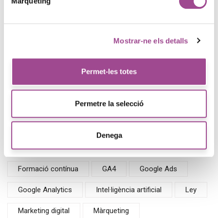
Màrqueting
Etiquetas
Mostrar-ne els detalls
Administració d'empresa
Andorra
Anàlisi
Catalán
CMS
Contabilidad general
Permet-les totes
CSS
Desarrollo
Desenvolupament
Permetre la selecció
Disseny Web
Drupal
E-Show
Emprenedoria
Empreneduría
Empresa
Denega
Evento
Finanzas
Flexbox
Formació contínua
GA4
Google Ads
Google Analytics
Intel·ligència artificial
Ley
Marketing digital
Màrqueting