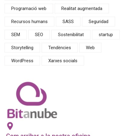
Programació web
Realitat augmentada
Recursos humans
SASS
Seguridad
SEM
SEO
Sostenibilitat
startup
Storytelling
Tendències
Web
WordPress
Xarxes socials
Com arribar a la nostra oficina