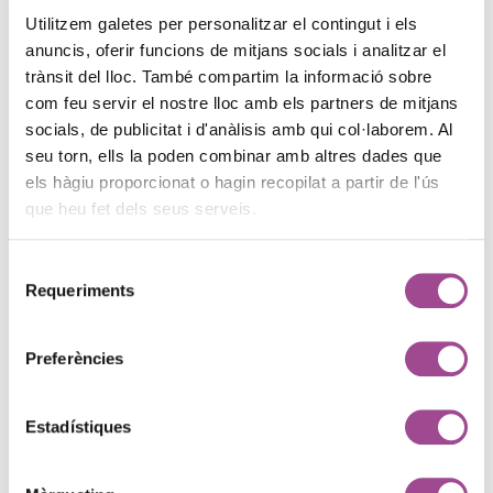
Utilitzem galetes per personalitzar el contingut i els
Front-end
3
anuncis, oferir funcions de mitjans socials i analitzar el
trànsit del lloc. També compartim la informació sobre
Gestión de contenidos
1
com feu servir el nostre lloc amb els partners de mitjans
socials, de publicitat i d'anàlisis amb qui col·laborem. Al
Intel·ligència Artificial
8
seu torn, ells la poden combinar amb altres dades que
els hàgiu proporcionat o hagin recopilat a partir de l'ús
Màrqueting
30
que heu fet dels seus serveis.
Programació
10
Selecció
Requeriments
de
Proyectos
3
consentiment
Preferències
Recursos Humans
3
Estadístiques
Sin categorizar
2