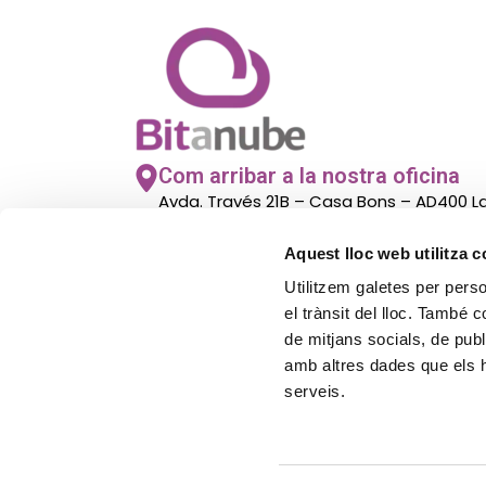
Com arribar a la nostra oficina
Avda. Través 21B – Casa Bons – AD400 
– Andorra
Aquest lloc web utilitza 
Utilitzem galetes per person
El nostre horari d’atenció al públi
el trànsit del lloc. També 
De lunes a viernes de 8.00h a 14:00h
de mitjans socials, de publ
amb altres dades que els hà
serveis.