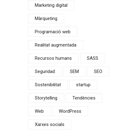
Marketing digital
Màrqueting
Programació web
Realitat augmentada
Recursos humans
SASS
Seguridad
SEM
SEO
Sostenibilitat
startup
Storytelling
Tendències
Web
WordPress
Xarxes socials