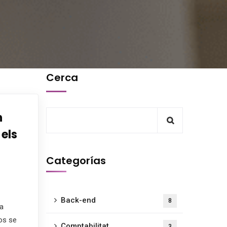
Cerca
n
els
Categorías
Back-end
8
la
os se
Comptabilitat
3