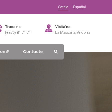
Català
Español
Truca'ns:
Visita'ns:
(+376) 81 74 74
La Massana, Andorra
som?
Contacte