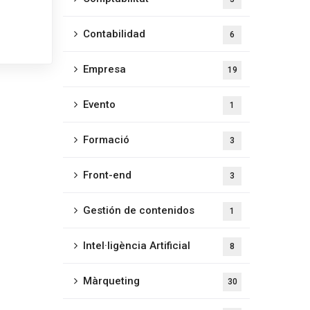
Contabilidad
6
Empresa
19
Evento
1
Formació
3
Front-end
3
Gestión de contenidos
1
Intel·ligència Artificial
8
Màrqueting
30