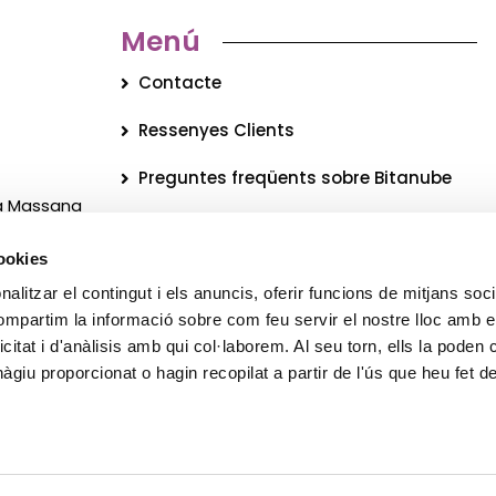
Menú
Contacte
Ressenyes Clients
Preguntes freqüents sobre Bitanube
La Massana
Qui som?
cookies
Blog
alitzar el contingut i els anuncis, oferir funcions de mitjans socia
c
Newsletter
compartim la informació sobre com feu servir el nostre lloc amb e
icitat i d'anàlisis amb qui col·laborem. Al seu torn, ells la poden
Legal
giu proporcionat o hagin recopilat a partir de l'ús que heu fet d
Protecció de dades
© 2026 Tots els drets reservats Bitanube ®️ S.L.U.