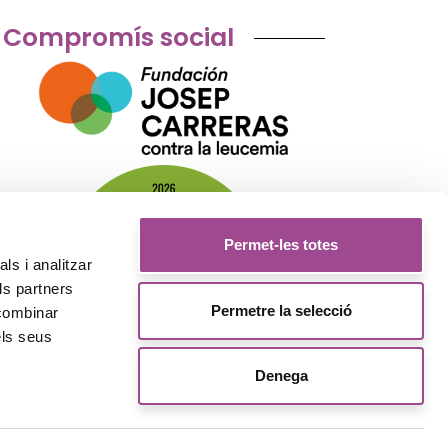
Compromís social
Permet-les totes
ls i analitzar
ls partners
Permetre la selecció
 combinar
els seus
Denega