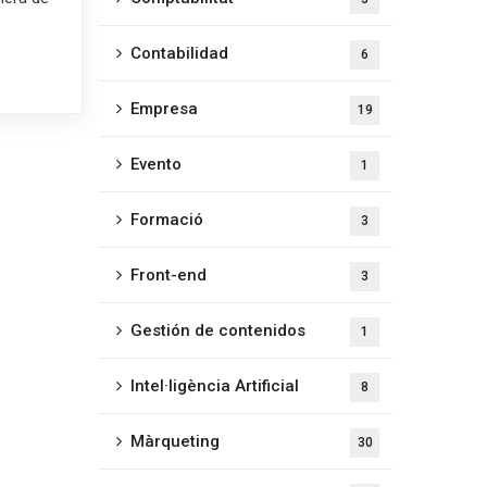
Contabilidad
6
Empresa
19
Evento
1
Formació
3
Front-end
3
Gestión de contenidos
1
Intel·ligència Artificial
8
Màrqueting
30