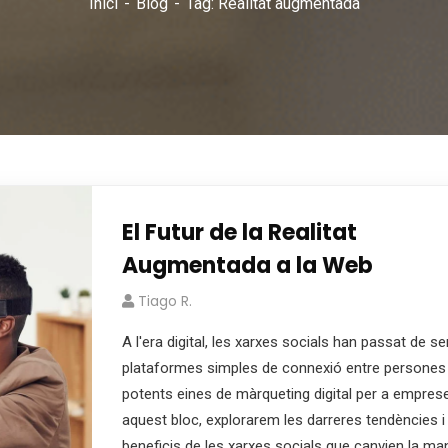
Inici
Blog
Tag: Realitat augmentada
El Futur de la Realitat
Augmentada a la Web
Tiago R.
A l'era digital, les xarxes socials han passat de se
plataformes simples de connexió entre persones
potents eines de màrqueting digital per a empres
aquest bloc, explorarem les darreres tendències i
beneficis de les xarxes socials que canvien la ma