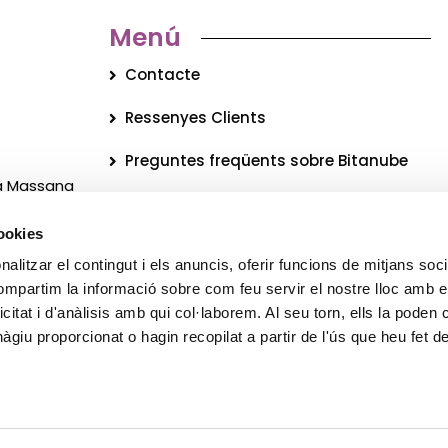
Menú
Contacte
Ressenyes Clients
Preguntes freqüents sobre Bitanube
La Massana
Qui som?
cookies
Blog
alitzar el contingut i els anuncis, oferir funcions de mitjans socia
c
Newsletter
compartim la informació sobre com feu servir el nostre lloc amb e
icitat i d'anàlisis amb qui col·laborem. Al seu torn, ells la poden
Legal
giu proporcionat o hagin recopilat a partir de l'ús que heu fet d
Protecció de dades
© 2026 Tots els drets reservats Bitanube ®️ S.L.U.