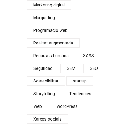
Marketing digital
Màrqueting
Programació web
Realitat augmentada
Recursos humans
SASS
Seguridad
SEM
SEO
Sostenibilitat
startup
Storytelling
Tendències
Web
WordPress
Xarxes socials