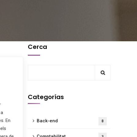
Cerca
Categorías
r
 a
es. En
Back-end
8
 els
nera de
Comptabilitat
3