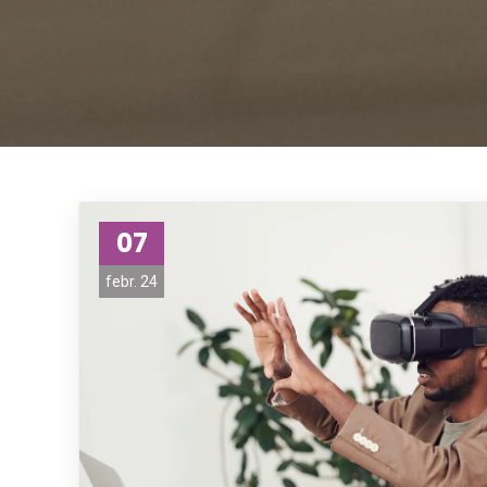
07
febr. 24