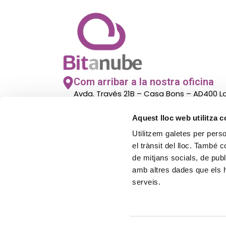
Com arribar a la nostra oficina
Avda. Través 21B – Casa Bons – AD400 
– Andorra
Aquest lloc web utilitza 
Utilitzem galetes per person
El nostre horari d’atenció al públi
el trànsit del lloc. També 
De lunes a viernes de 8.00h a 14:00h
de mitjans socials, de publ
amb altres dades que els hà
serveis.