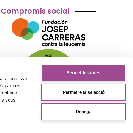
Compromís social
Permet-les totes
ls i analitzar
ls partners
Permetre la selecció
 combinar
els seus
Denega