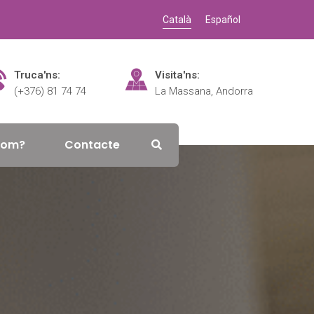
Català
Español
Truca'ns:
Visita'ns:
(+376) 81 74 74
La Massana, Andorra
som?
Contacte