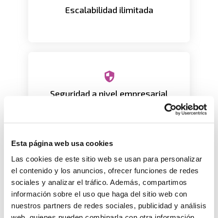
Escalabilidad ilimitada
y entornos multisite.
Sistema auditado y mantenido por una
Seguridad a nivel empresarial
comunidad global.
Esta página web usa cookies
Las cookies de este sitio web se usan para personalizar
Conexión fluida con ERPs, CRMs y
el contenido y los anuncios, ofrecer funciones de redes
Integración total
APIs externas.
sociales y analizar el tráfico. Además, compartimos
información sobre el uso que haga del sitio web con
nuestros partners de redes sociales, publicidad y análisis
web, quienes pueden combinarla con otra información