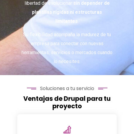
libertad de evolucionar
sin depender de
plantillas rígidas ni estructuras
limitantes
.
Su flexibilidad acompaña la madurez de tu
empresa para conectar con nuevas
herramientas, servicios o mercados cuando
lo necesites.
Soluciones a tu servicio
Ventajas de Drupal para tu
proyecto
Preparada para alto tráfico, multidioma