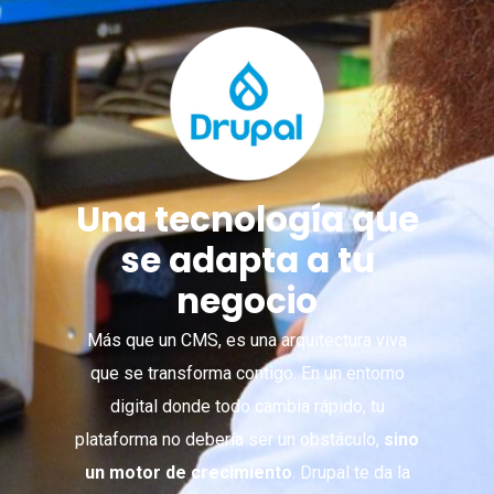
Una tecnología que
se adapta a tu
negocio
Más que un CMS, es una arquitectura viva
que se transforma contigo. En un entorno
digital donde todo cambia rápido, tu
plataforma no debería ser un obstáculo,
sino
un motor de crecimiento
. Drupal te da la