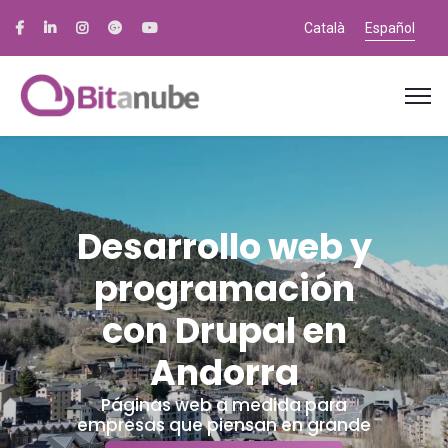
Català
Español
Desarrollo web y
programación
con Drupal en
Andorra
Páginas web a medida para
empresas que piensan en grande