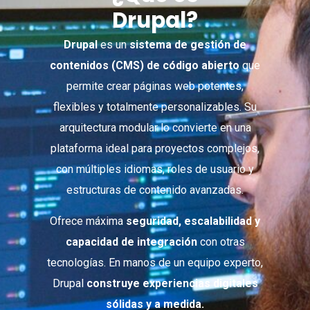
Drupal?
Drupal
es un
sistema de gestión de
contenidos (CMS) de código abierto
que
permite crear páginas web potentes,
flexibles y totalmente personalizables. Su
arquitectura modular lo convierte en una
plataforma ideal para proyectos complejos,
con múltiples idiomas, roles de usuario y
estructuras de contenido avanzadas.
Ofrece máxima
seguridad, escalabilidad y
capacidad de integración
con otras
tecnologías. En manos de un equipo experto,
Drupal
construye experiencias digitales
sólidas y a medida.