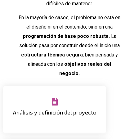
difíciles de mantener.
En la mayoría de casos, el problema no está en
el diseño ni en el contenido, sino en una
programación de base poco robusta.
La
solución pasa por construir desde el inicio una
estructura técnica segura
, bien pensada y
alineada con los
objetivos reales del
negocio.
,
Planteamiento inicial del proyecto
para comprender a fondo los
objetivos, requerimientos y
Análisis y definición del proyecto
funcionales técnicos.