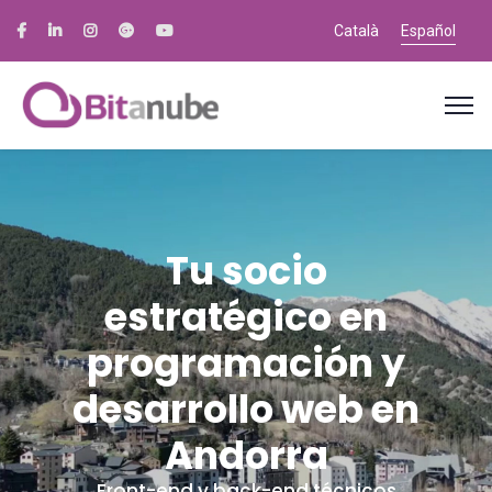
Català
Español
Tu socio
estratégico en
programación y
desarrollo web en
Andorra
Front-end y back-end técnicos