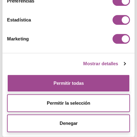
demuestran rendimiento
Preferencias
desde su base
Descubre algunos de nuestros proyectos en
Estadística
los que el alojamiento web ha sido un factor
clave para garantizar velocidad, estabilidad y
Marketing
un rendimiento constante. Aseguramos el
correcto funcionamiento de los sitios web en
el día a día, incluso en momentos de mayor
Mostrar detalles
exigencia.
Permitir todas
Permitir la selección
Denegar