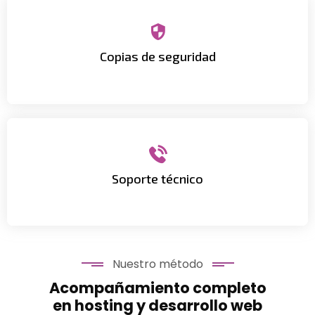
incidencias.
Copias de seguridad
Backups
periódicos y
protección activa
frente a
cualquier necesidad técnica.
Soporte técnico
Mantenimiento y disponibilidad continua
para
Nuestro método
Acompañamiento completo
en hosting y desarrollo web