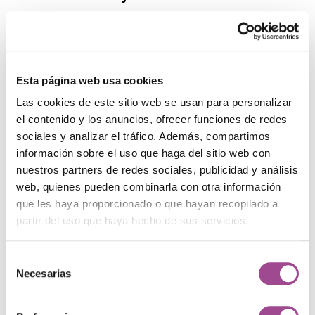
Esta página web usa cookies
Programación web
Las cookies de este sitio web se usan para personalizar
el contenido y los anuncios, ofrecer funciones de redes
sociales y analizar el tráfico. Además, compartimos
información sobre el uso que haga del sitio web con
nuestros partners de redes sociales, publicidad y análisis
web, quienes pueden combinarla con otra información
que les haya proporcionado o que hayan recopilado a
Mantenimiento web
partir del uso que haya hecho de sus servicios.
Selección
Nuestros proyectos
Necesarias
de
consentimiento
Casos de éxito que