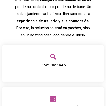
problema puntual: es un problema de base.
Un
mal alojamiento web afecta directamente a
l
a
experiencia de usuario y a la conversión.
Por eso, la solución no está en parches, sino
en un hosting adecuado desde el inicio.
correctamente a tu web.
Dominio web
Tu dominio
.com o .ad
para que apunte
contenido del sitio.