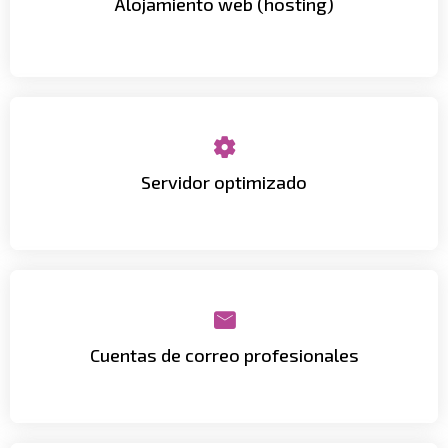
Alojamiento web (hosting)
Base de datos
con todos tus archivos y el
estabilidad y disponibilidad
continua.
Servidor optimizado
Infraestructura
preparada para ofrecer
velocidad,
gestión antispam y soporte técnico.
Cuentas de correo profesionales
Todos tus
mails
como info@tuempresa.com
con