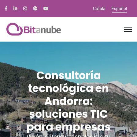
Català
Español
Consultoría
tecnológica en
Andorra:
soluciones TIC
para empresas
Visión, criterio y tecnología a tu