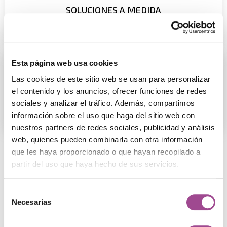
SOLUCIONES A MEDIDA
Desarrollamos soluciones que se adaptan a tus
Esta página web usa cookies
Las cookies de este sitio web se usan para personalizar
estratégicos de cada organización.
el contenido y los anuncios, ofrecer funciones de redes
VISIÓN DE NEGOCIO
Alineamos la tecnología con los objetivos
sociales y analizar el tráfico. Además, compartimos
información sobre el uso que haga del sitio web con
nuestros partners de redes sociales, publicidad y análisis
web, quienes pueden combinarla con otra información
que les haya proporcionado o que hayan recopilado a
Casos de éxito
partir del uso que haya hecho de sus servicios.
Negocios que evolucionan
con nuestra asesoría
Selección
Necesarias
de
Nuestros casos de éxito en consultoría
consentimiento
tecnológica demuestran cómo la combinación