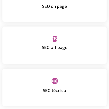
SEO on page
Creamos contenido relevante, estructurado y
calidad y estrategias de reputación online.
SEO off page
Fortalecemos tu autoridad digital con enlaces de
usuario.
SEO técnico
Mejoramos velocidad, arquitectura y experiencia de