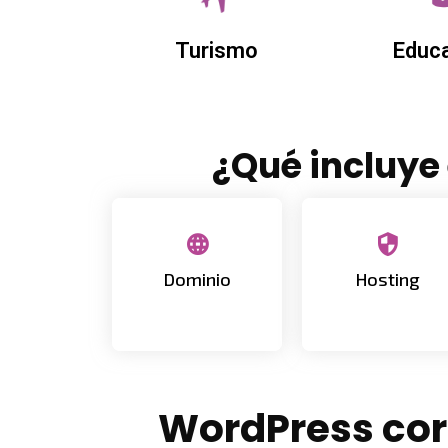
Educ
Turismo
¿Qué incluye
Elección y
Hosting y
contratación del
configuración inicial
Dominio
Hosting
dominio de tu web
del proyecto
WordPress cor