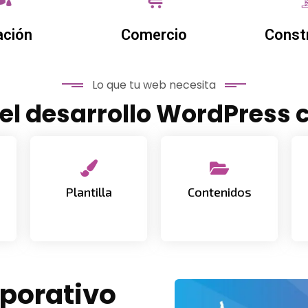
ación
Comercio
Const
Lo que tu web necesita
 el desarrollo WordPress 
Selección e
instalación de la
Subida y gestión
plantilla a
de textos e
Plantilla
Contenidos
WordPress
imágenes
porativo