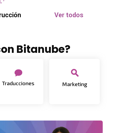
rucción
Ver todos
con Bitanube?
Site multilingüe y
Marketing y
adaptado a
optimización SEO
Traducciones
Marketing
cualquier idioma
avanzada