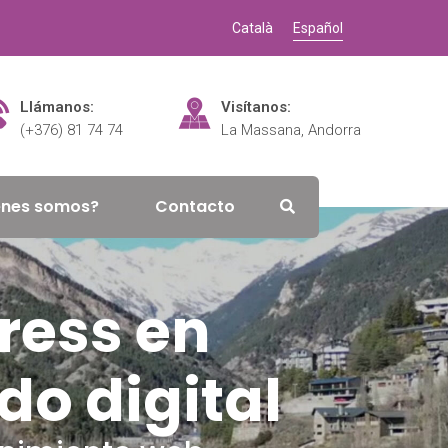
Català
Español
Llámanos:
Visítanos:
(+376) 81 74 74
La Massana, Andorra
énes somos?
Contacto
ress en
do digital