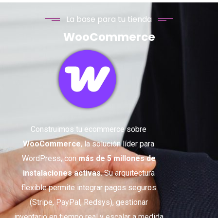
La base para tu tienda
WooCommerce
Construimos tu ecommerce sobre
WooCommerce
, la solución líder para
WordPress, con
más de 5 millones de
instalaciones activas
. Su arquitectura
flexible permite integrar pagos seguros
(Stripe, PayPal, Redsys), gestionar
inventario en tiempo real y escalar a medida