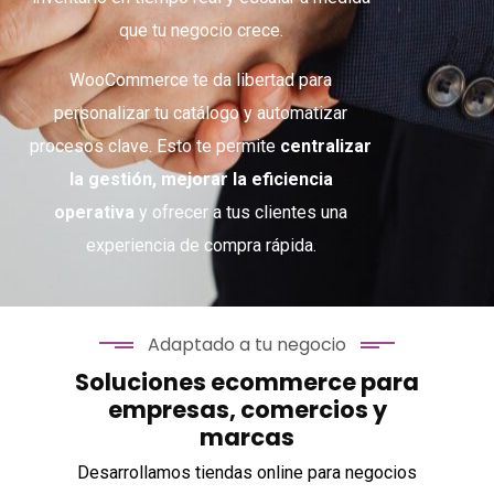
que tu negocio crece.
WooCommerce te da libertad para
personalizar tu catálogo y automatizar
procesos clave. Esto te permite
centralizar
la gestión, mejorar la eficiencia
operativa
y ofrecer a tus clientes una
experiencia de compra rápida.
Adaptado a tu negocio
Soluciones ecommerce para
empresas, comercios y
marcas
Desarrollamos tiendas online para negocios