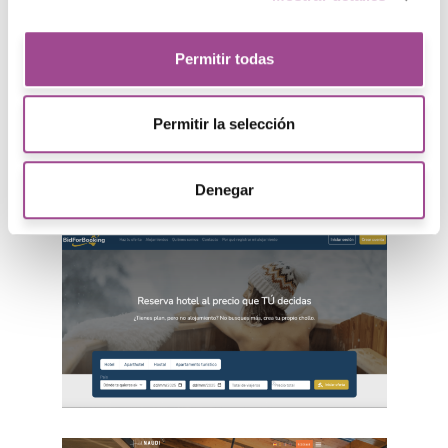
En Bitanube llevamos más de
13 años
desarrollando proyectos web
para
Permitir todas
empresas de distintos sectores. Empresas y
marcas que han apostado por Bitanube para
Permitir la selección
crear su web en WordPress. Resultados
medibles, crecimiento sostenido y una
Denegar
presencia digital que impulsa ventas.