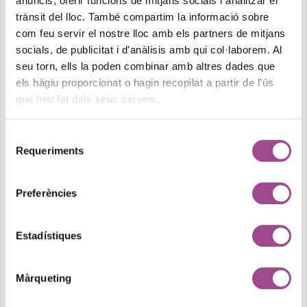
anuncis, oferir funcions de mitjans socials i analitzar el
conscient.
trànsit del lloc. També compartim la informació sobre
com feu servir el nostre lloc amb els partners de mitjans
Usar-ho o no depèn del projecte, del públic, de
socials, de publicitat i d'anàlisis amb qui col·laborem. Al
l’objectiu i de l’estil que vulguis transmetre.
seu torn, ells la poden combinar amb altres dades que
els hàgiu proporcionat o hagin recopilat a partir de l'ús
que heu fet dels seus serveis.
Així que la pròxima vegada que comencis a dissenyar,
pregunta’t:
aquest grid està ajudant a l’usuari… o
Selecció
simplement m’està fent la vida més fàcil a mi?
Requeriments
de
consentiment
Serveis relacionats
Preferències
Estadístiques
Màrqueting