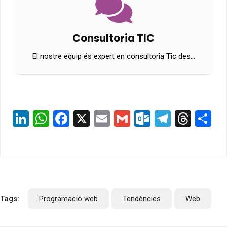
Consultoria TIC
El nostre equip és expert en consultoria Tic des…
LinkedIn
WhatsApp
Facebook
X
Email
Gmail
Outlook.c
Telegr
Thre
S
Tags:
Programació web
Tendències
Web