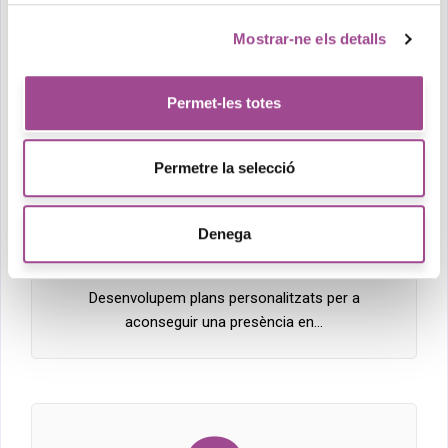
Disseny web
Els nostres dissenyadors creen webs intuïtives i
Mostrar-ne els detalls
personalitzades, que…
Permet-les totes
Permetre la selecció
Denega
Màrqueting Digital
Desenvolupem plans personalitzats per a
aconseguir una presència en…