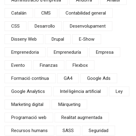
Administració d'empresa
Andorra
Anàlisi
Catalán
CMS
Contabilidad general
CSS
Desarrollo
Desenvolupament
Disseny Web
Drupal
E-Show
Emprenedoria
Empreneduría
Empresa
Evento
Finanzas
Flexbox
Formació contínua
GA4
Google Ads
Google Analytics
Intel·ligència artificial
Ley
Marketing digital
Màrqueting
Programació web
Realitat augmentada
Recursos humans
SASS
Seguridad