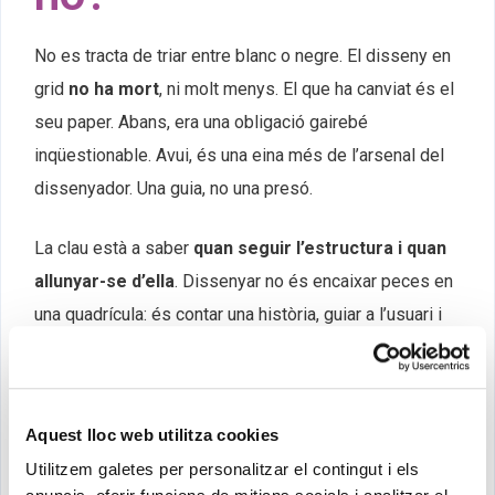
No es tracta de triar entre blanc o negre. El disseny en
grid
no ha mort
, ni molt menys. El que ha canviat és el
seu paper. Abans, era una obligació gairebé
inqüestionable. Avui, és una eina més de l’arsenal del
dissenyador. Una guia, no una presó.
La clau està a saber
quan seguir l’estructura i quan
allunyar-se d’ella
. Dissenyar no és encaixar peces en
una quadrícula: és contar una història, guiar a l’usuari i
crear una experiència coherent. A vegades el grid ajuda.
A vegades, destorba.
Aquest lloc web utilitza cookies
En 2025, el disseny en grid
continua tenint sentit
,
Utilitzem galetes per personalitzar el contingut i els
però no com un dogma, sinó com una elecció