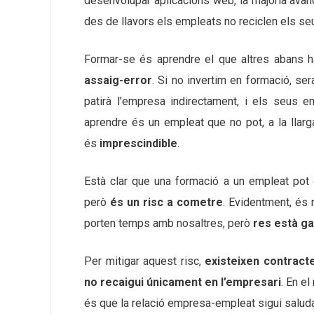
desenvolupar aplicacions web, la majoria avan
des de llavors els empleats no reciclen els s
Formar-se és aprendre el que altres abans h
assaig-error
. Si no invertim en formació, se
patirà l’empresa indirectament, i els seus 
aprendre és un empleat que no pot, a la llarga
és
imprescindible
.
Està clar que una formació a un empleat pot
però
és un risc a cometre
. Evidentment, és
porten temps amb nosaltres, però
res està ga
Per mitigar aquest risc,
existeixen contrac
no recaigui únicament en l’empresari
. En e
és que la relació empresa-empleat sigui salud