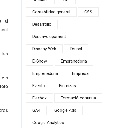
Contabilidad general
CSS
s si
Desarrollo
lment
Desenvolupament
Disseny Web
Drupal
btes
E-Show
Emprenedoria
Empreneduría
Empresa
 els
Evento
Finanzas
nrere
Flexbox
Formació contínua
hores
GA4
Google Ads
Google Analytics