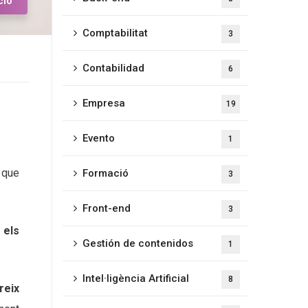
ció
Comptabilitat
3
Contabilidad
6
Empresa
19
Evento
1
 que
Formació
3
Front-end
3
 els
Gestión de contenidos
1
Intel·ligència Artificial
8
reix