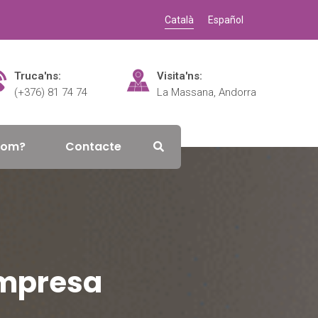
Català
Español
Truca'ns:
Visita'ns:
(+376) 81 74 74
La Massana, Andorra
som?
Contacte
empresa