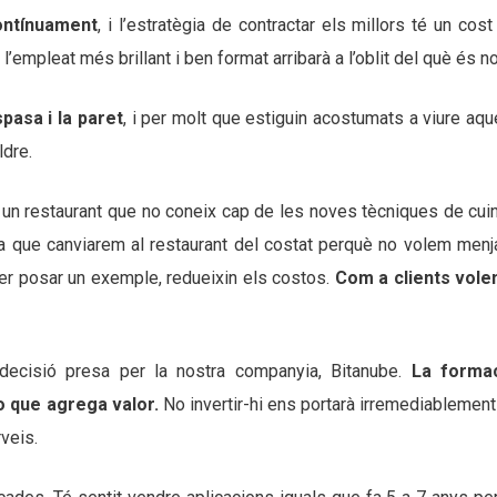
contínuament
, i l’estratègia de contractar els millors té un cos
 l’empleat més brillant i ben format arribarà a l’oblit del què és no
pasa i la paret
, i per molt que estiguin acostumats a viure aqu
ldre.
a un restaurant que no coneix cap de les noves tècniques de cuin
ia que canviarem al restaurant del costat perquè no volem menja
per posar un exemple, redueixin els costos.
Com a clients vole
 decisió presa per la nostra companyia, Bitanube.
La forma
o que agrega valor.
No invertir-hi ens portarà irremediablement
veis.