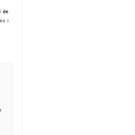
i de
es i
n