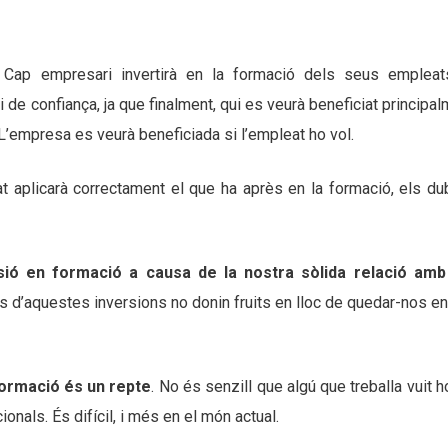
Cap empresari invertirà en la formació dels seus empleat
 de confiança, ja que finalment, qui es veurà beneficiat principa
 L’empresa es veurà beneficiada si l’empleat ho vol.
at aplicarà correctament el que ha après en la formació, els du
sió en formació a causa de la nostra sòlida relació amb
es d’aquestes inversions no donin fruits en lloc de quedar-nos e
formació és un repte
. No és senzill que algú que treballa vuit 
onals. És difícil, i més en el món actual.