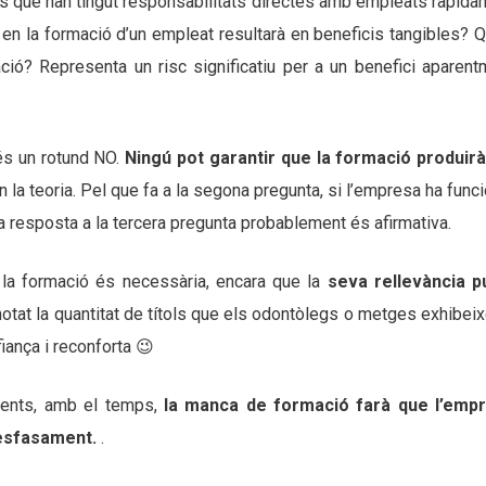
ls que han tingut responsabilitats directes amb empleats ràpida
 en la formació d’un empleat resultarà en beneficis tangibles? Q
ció? Representa un risc significatiu per a un benefici aparent
és un rotund NO.
Ningú pot garantir que la formació produirà
en la teoria. Pel que fa a la segona pregunta, si l’empresa ha func
a resposta a la tercera pregunta probablement és afirmativa.
 la formació és necessària, encara que la
seva rellevància p
notat la quantitat de títols que els odontòlegs o metges exhibei
iança i reconforta 😉
ecents, amb el temps,
la manca de formació farà que l’emp
 desfasament.
.