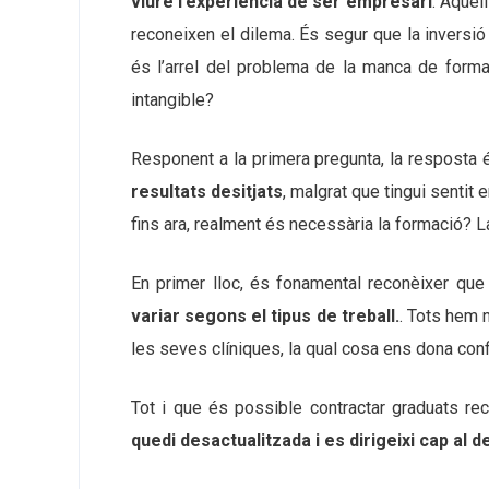
viure l’experiència de ser empresari
. Aquel
reconeixen el dilema. És segur que la inversió
és l’arrel del problema de la manca de forma
intangible?
Responent a la primera pregunta, la resposta 
resultats desitjats
, malgrat que tingui sentit 
fins ara, realment és necessària la formació? L
En primer lloc, és fonamental reconèixer que
variar segons el tipus de treball.
. Tots hem 
les seves clíniques, la qual cosa ens dona conf
Tot i que és possible contractar graduats r
quedi desactualitzada i es dirigeixi cap al