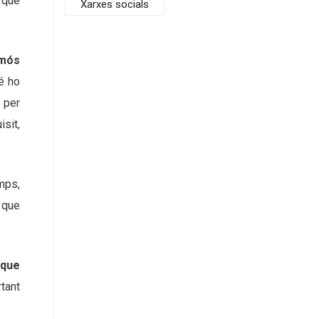
rquè
Xarxes socials
amós
é ho
 per
isit,
mps,
 que
 que
tant