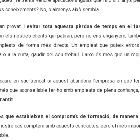
çades. Té sentit vendre aplicacions iguals que fa 5 a 7 anys pe
eus coneixements? No, o almenys això sembla.
an provat, i
evitar tota aquesta pèrdua de temps en el f
ran els nostres clients qui patiran, però no ens enganyem, tamb
empleats de forma més directa. Un empleat que pateix errors
 o a la curta, gaudir del seu treball, i això és més que un requ
 caure en sac trencat si aquest abandona l’empresa en poc te
 més que aconsellable fer-ho amb empleats de plena confiança,
rantit
.
tes que estableixen el compromís de formació, de manera
l nostre cas comptem amb aquests contractes, però el més impor
able.