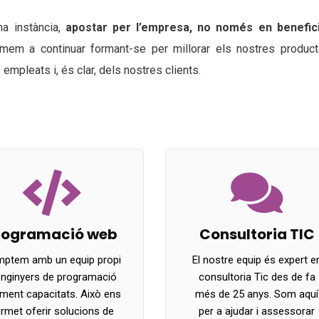
ma instància,
apostar per l’empresa, no només en benefic
nimem a continuar formant-se per millorar els nostres product
 empleats i, és clar, dels nostres clients.
rogramació web
Consultoria TIC
ptem amb un equip propi
El nostre equip és expert e
enginyers de programació
consultoria Tic des de fa
ament capacitats. Això ens
més de 25 anys. Som aquí
rmet oferir solucions de
per a ajudar i assessorar