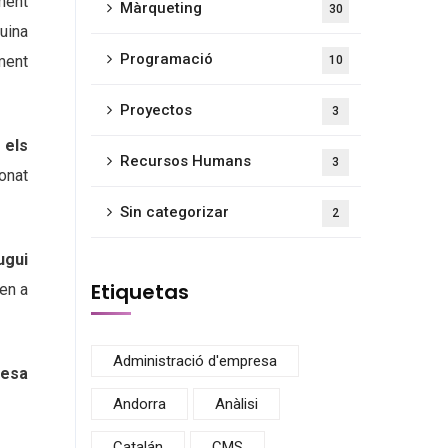
ment
Màrqueting
30
uina
Programació
ment
10
Proyectos
3
 els
Recursos Humans
3
ionat
Sin categorizar
2
ugui
Etiquetas
xen a
Administració d'empresa
resa
Andorra
Anàlisi
Catalán
CMS