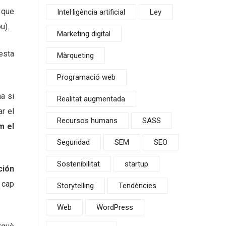
t que
Intel·ligència artificial
Ley
u).
Marketing digital
esta
Màrqueting
Programació web
a si
Realitat augmentada
r el
Recursos humans
SASS
m el
Seguridad
SEM
SEO
Sostenibilitat
startup
ción
 cap
Storytelling
Tendències
Web
WordPress