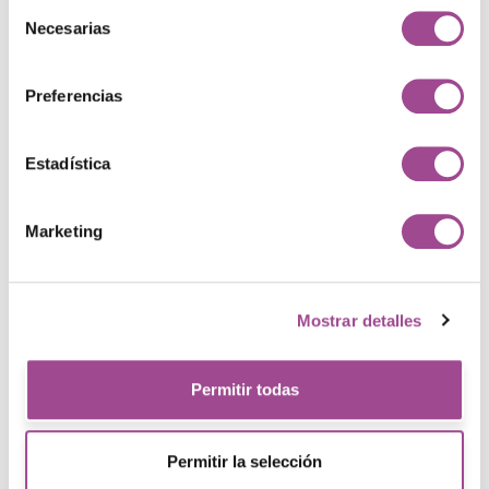
Selección
Necesarias
Especialister
de
consentimiento
Preferencias
Estadística
Marketing
Mostrar detalles
Permitir todas
Sneaker Lane
Permitir la selección