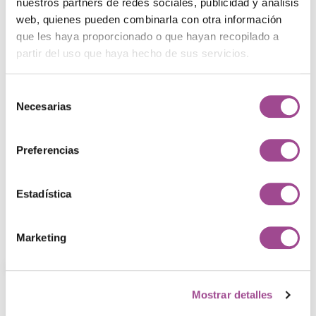
nuestros partners de redes sociales, publicidad y análisis
web, quienes pueden combinarla con otra información
que les haya proporcionado o que hayan recopilado a
partir del uso que haya hecho de sus servicios.
Selección
Necesarias
de
consentimiento
¿Te ha gustado este
Preferencias
proyecto?
Estadística
Contacta con nuestro equipo
Marketing
Proyectos
Explora nuestros trabajos
Mostrar detalles