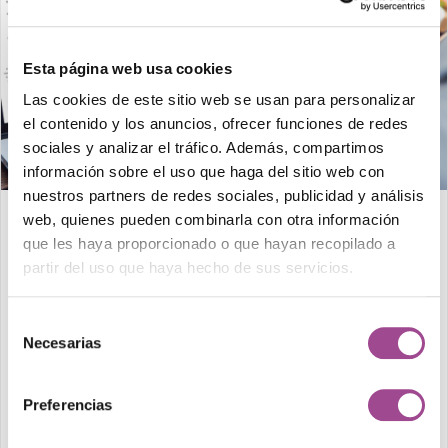
Esta página web usa cookies
Las cookies de este sitio web se usan para personalizar
el contenido y los anuncios, ofrecer funciones de redes
sociales y analizar el tráfico. Además, compartimos
información sobre el uso que haga del sitio web con
nuestros partners de redes sociales, publicidad y análisis
web, quienes pueden combinarla con otra información
Digitalizar la contabilidad y la
que les haya proporcionado o que hayan recopilado a
administración empresarial
partir del uso que haya hecho de sus servicios.
Katia D.
Selección
Necesarias
La era digital está revolucionando la forma en que las
de
consentimiento
empresas gestionan sus procesos administrativos y
contables. Las tareas manuales han quedado atrás y
Preferencias
reemplazadas por soluciones innovadoras.