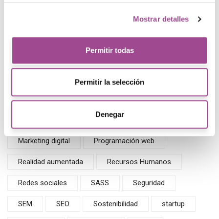
Contabilidad general
CSS
Desarrollo
Mostrar detalles
Diseño web
Drupal
E-Show
Permitir todas
Empreneduría
Empresa
Evento
Finanzas
Flexbox
Formación continua
Permitir la selección
GA4
Google Ads
Google Analytics
Denegar
Inteligencia artificial
Ley
Marketing
Marketing digital
Programación web
Realidad aumentada
Recursos Humanos
Redes sociales
SASS
Seguridad
SEM
SEO
Sostenibilidad
startup