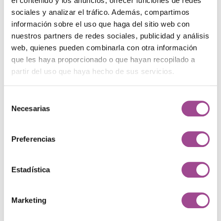
el contenido y los anuncios, ofrecer funciones de redes
sociales y analizar el tráfico. Además, compartimos
Inteligencia Artificial
8
información sobre el uso que haga del sitio web con
nuestros partners de redes sociales, publicidad y análisis
Marketing
31
web, quienes pueden combinarla con otra información
que les haya proporcionado o que hayan recopilado a
Programación
13
partir del uso que haya hecho de sus servicios.
Proyectos
3
Selección
Necesarias
de
Recursos Humanos
3
consentimiento
Preferencias
Etiquetas
Estadística
Administración de empresa
Andorra
Marketing
Análisis
Blog
Catalán
CMS