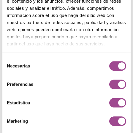
el contenido y los anuncios, ofrecer funciones de redes
Formación
3
sociales y analizar el tráfico. Además, compartimos
información sobre el uso que haga del sitio web con
Front-end
nuestros partners de redes sociales, publicidad y análisis
3
web, quienes pueden combinarla con otra información
que les haya proporcionado o que hayan recopilado a
Inteligencia Artificial
8
partir del uso que haya hecho de sus servicios.
Marketing
31
Selección
Necesarias
de
Programación
13
consentimiento
Proyectos
3
Preferencias
Recursos Humanos
3
Estadística
Etiquetas
Marketing