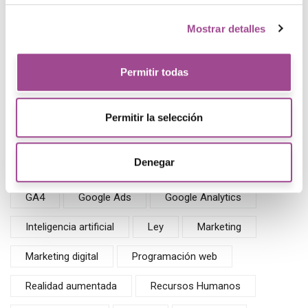
Administración de empresa
Andorra
Mostrar detalles
Análisis
Blog
Catalán
CMS
Permitir todas
Contabilidad general
CSS
Desarrollo
Diseño web
Drupal
E-Show
Permitir la selección
Empreneduría
Empresa
Evento
Denegar
Finanzas
Flexbox
Formación continua
GA4
Google Ads
Google Analytics
Inteligencia artificial
Ley
Marketing
Marketing digital
Programación web
Realidad aumentada
Recursos Humanos