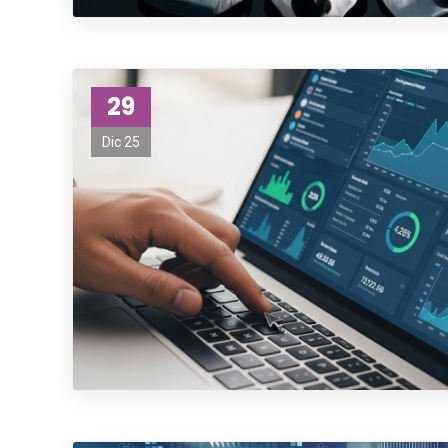
29
Dic 25