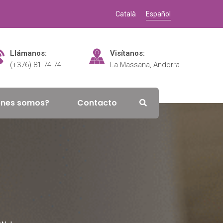
Català
Español
Llámanos:
Visítanos:
(+376) 81 74 74
La Massana, Andorra
énes somos?
Contacto