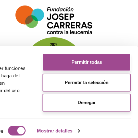
Permitir todas
er funciones
 haga del
Permitir la selección
den
r del uso
Denegar
ng
Mostrar detalles