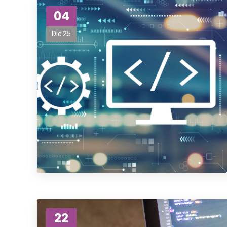
04
Dic 25
22