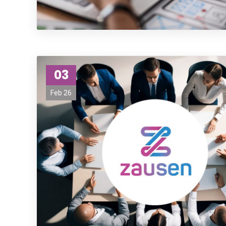
03
Feb 26