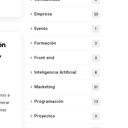
Empresa
23
Evento
1
ón
Formación
3
,
Front-end
3
Inteligencia Artificial
8
Marketing
31
hos a
Programación
13
enerar
ner.
Proyectos
3