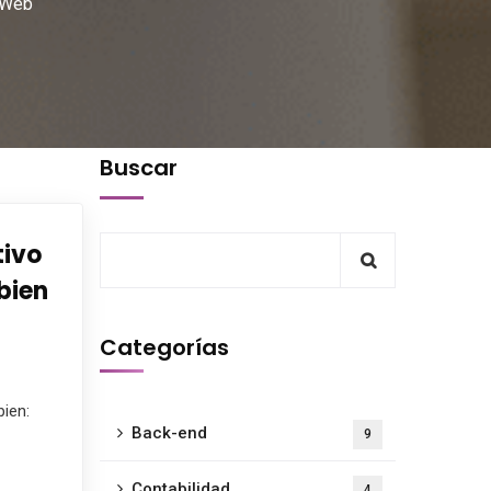
 Web
Buscar
tivo
bien
Categorías
ien:
Back-end
9
Contabilidad
4