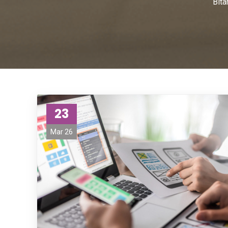
Bita
23
Mar 26