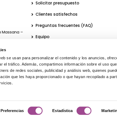
Solicitar presupuesto
Clientes satisfechos
Preguntas frecuentes (FAQ)
La Massana –
Equipo
Blog
ies
úblico
web se usan para personalizar el contenido y los anuncios, ofrec
Boletín informativo
ar el tráfico. Además, compartimos información sobre el uso que
Legal
tners de redes sociales, publicidad y análisis web, quienes pue
ación que les haya proporcionado o que hayan recopilado a parti
Protección de datos
vicios.
© 2026 Todos los derechos reservados Bitanube ®️ S.L.U.
Català
Español
Preferencias
Estadística
Marketi