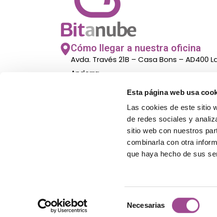
Cómo llegar a nuestra oficina
Avda. Través 21B – Casa Bons – AD400 
Andorra
Esta página web usa cook
Nuestro horario de atención al p
Las cookies de este sitio 
De lunes a viernes de 8.00h a 14:00h
de redes sociales y analiz
sitio web con nuestros par
combinarla con otra inform
que haya hecho de sus ser
Selección
Necesarias
de