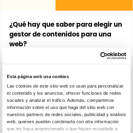
¿Qué hay que saber para elegir un
gestor de contenidos para una
web?
Jordi M.
Es un principio frecuente y normal, pero hay que tener en
cuenta algunos aspectos para entender que no es
Esta página web usa cookies
evidente cumplir todas las expectativas, porque algunas
Las cookies de este sitio web se usan para personalizar
de ellas son por definición contradictorias. Ahora bien, no
el contenido y los anuncios, ofrecer funciones de redes
quiere decir que sea imposible. Solo hay que identificar las
sociales y analizar el tráfico. Además, compartimos
partes para obtener el mejor…
información sobre el uso que haga del sitio web con
nuestros partners de redes sociales, publicidad y análisis
Leer más
web, quienes pueden combinarla con otra información
que les haya proporcionado o que hayan recopilado a