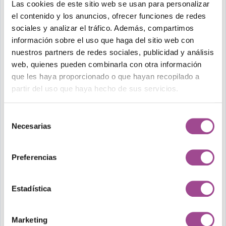
No monitorear activamente la infraestructura deja a la
Las cookies de este sitio web se usan para personalizar
empresa en posición reactiva y vulnerable. Pensemos
el contenido y los anuncios, ofrecer funciones de redes
sociales y analizar el tráfico. Además, compartimos
en las posibles consecuencias de “volar a ciegas” sin
información sobre el uso que haga del sitio web con
monitoreo: una falla inesperada podría tumbar un
nuestros partners de redes sociales, publicidad y análisis
sistema crítico durante horas sin que nadie lo anticipe;
web, quienes pueden combinarla con otra información
los clientes empezarían a inundar de quejas mientras
que les haya proporcionado o que hayan recopilado a
partir del uso que haya hecho de sus servicios.
se corre contra reloj para averiguar la causa. El impacto
financiero de estas caídas puede ser enorme. Ya
Selección
mencionamos antes las cifras promedio de
miles de
Necesarias
de
dólares por minuto
de inactividad en empresas
consentimiento
grandes. Incluso si nuestra empresa es más pequeña,
Preferencias
una interrupción prolongada en un momento clave (por
ejemplo, en pleno día de ventas) podría significar
Estadística
pérdidas cuantiosas difíciles de recuperar. Un estudio
recopilado por Statista señala que, para una cuarta
Marketing