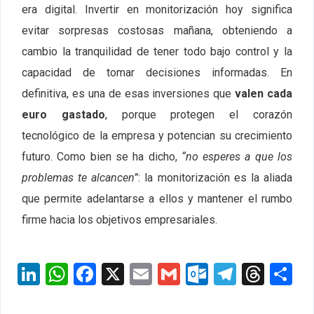
era digital. Invertir en monitorización hoy significa
evitar sorpresas costosas mañana, obteniendo a
cambio la tranquilidad de tener todo bajo control y la
capacidad de tomar decisiones informadas. En
definitiva, es una de esas inversiones que
valen cada
euro gastado
, porque protegen el corazón
tecnológico de la empresa y potencian su crecimiento
futuro. Como bien se ha dicho,
“no esperes a que los
problemas te alcancen”
: la monitorización es la aliada
que permite adelantarse a ellos y mantener el rumbo
firme hacia los objetivos empresariales.
LinkedIn
WhatsApp
Facebook
X
Email
Gmail
Outlook.c
Telegr
Thre
S