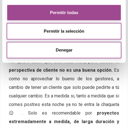
WordPress pero peor.
Ha quedado desfasado.
Poco
Permitir todas
a decir de bueno y pocas hojas para decir el malo.
Propietario:
Empresas de
desarrollo web en
Permitir la selección
Andorra
y fuera de este pequeño gran país utilizan
frameworks ligeros (como por ejemplo Laravel,
Denegar
Symphony, Angular… ) para hacer sus propios gestores.
No quiero decir que sea nada malo, pero
desde la
perspectiva de cliente no es una buena opción.
Es
como no aprovechar lo bueno de los gestores, a
cambio de tener un cliente que solo puede pedirte a tú
cualquier cambio. Es a medida si, tanto a medida que si
comes postres esta noche ya no te entra la chaqueta
😉 . Solo es recomendable por
proyectos
extremadamente a medida, de larga duración y