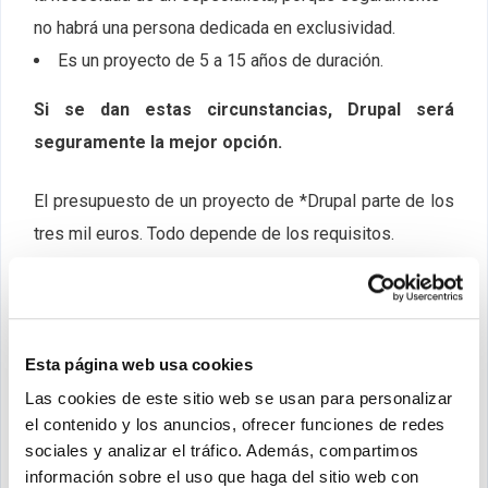
no habrá una persona dedicada en exclusividad.
Es un proyecto de 5 a 15 años de duración.
Si se dan estas circunstancias, Drupal será
seguramente la mejor opción.
El presupuesto de un proyecto de *Drupal parte de los
tres mil euros. Todo depende de los requisitos.
¿Otros gestores?
Está claro, hay muchos. Podemos hablar
Esta página web usa cookies
resumidamente de:
Las cookies de este sitio web se usan para personalizar
el contenido y los anuncios, ofrecer funciones de redes
PrestaShop:
Es un gestor de
sociales y analizar el tráfico. Además, compartimos
contenidos
especializado en tiendas online.
Tiene la
información sobre el uso que haga del sitio web con