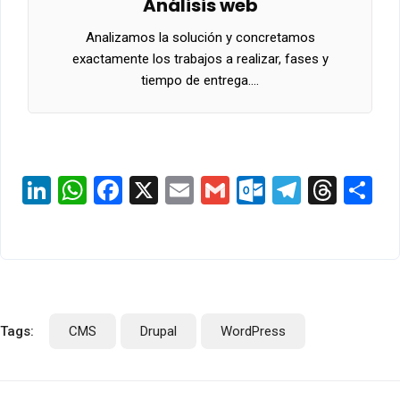
Análisis web
Analizamos la solución y concretamos
exactamente los trabajos a realizar, fases y
tiempo de entrega.…
LinkedIn
WhatsApp
Facebook
X
Email
Gmail
Outlook.c
Telegr
Thre
S
Tags:
CMS
Drupal
WordPress