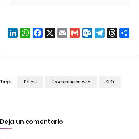
LinkedIn
WhatsApp
Facebook
X
Email
Gmail
Outlook.c
Telegr
Thre
S
Tags:
Drupal
Programación web
SEO
Deja un comentario