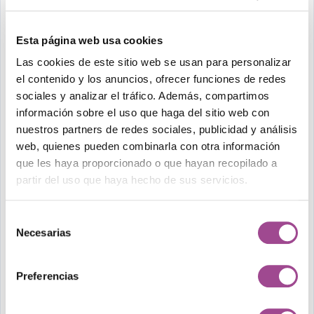
caché
El sistema de caché de Drupal también es una
Esta página web usa cookies
herramienta poderosa que debe ser utilizada
Las cookies de este sitio web se usan para personalizar
correctamente.
Activa la caché de páginas
el contenido y los anuncios, ofrecer funciones de redes
completas, vistas y bloques
. Para sitios con alto
sociales y analizar el tráfico. Además, compartimos
tráfico, utiliza soluciones externas como
Redis
o
información sobre el uso que haga del sitio web con
nuestros partners de redes sociales, publicidad y análisis
Memcached
, que almacenan datos en memoria,
web, quienes pueden combinarla con otra información
acelerando el acceso y reduciendo el tiempo de
que les haya proporcionado o que hayan recopilado a
procesamiento.
partir del uso que haya hecho de sus servicios.
No descuides las imágenes
Los archivos multimedia son una de las principales
Selección
Necesarias
causas de sitios lentos. Utiliza módulos como
de
consentimiento
ImageAPI Optimize
para comprimir imágenes sin
Preferencias
perder calidad y activa el
lazy loading
para cargar
imágenes únicamente cuando sean necesarias. Esto