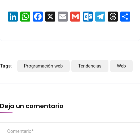
LinkedIn
WhatsApp
Facebook
X
Email
Gmail
Outlook.c
Telegr
Thre
S
Tags:
Programación web
Tendencias
Web
Deja un comentario