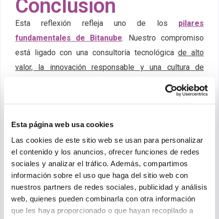
Conclusión
Esta reflexión refleja uno de los
pilares
fundamentales de Bitanube
. Nuestro compromiso
está ligado con una consultoría tecnológica
de alto
valor, la innovación responsable y una cultura de
tolerancia y responsabilidad frente a errores
. Creemos
firmemente que estos principios no solo enriquecen
nuestros proyectos, sino que también fomentan
Esta página web usa cookies
relaciones más sólidas y confiables con nuestros
Las cookies de este sitio web se usan para personalizar
clientes.
el contenido y los anuncios, ofrecer funciones de redes
sociales y analizar el tráfico. Además, compartimos
Si deseas profundizar en cómo estos enfoques
información sobre el uso que haga del sitio web con
pueden beneficiar tu próximo proyecto de desarrollo
nuestros partners de redes sociales, publicidad y análisis
web, te invitamos a
contactarnos
o dejar tu
web, quienes pueden combinarla con otra información
que les haya proporcionado o que hayan recopilado a
comentario. Estamos deseosos de escuchar tus ideas