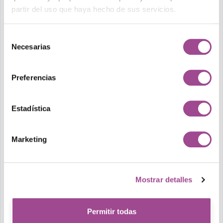
partir del uso que haya hecho de sus servicios.
Diseño web
Selección
Necesarias
Nuestros diseñadores crean webs intuitivas y
de
personalizadas, que reflejan…
consentimiento
Preferencias
Estadística
Marketing
Marketing Digital
Desarrollamos planes personalizados para
Mostrar detalles
conseguir una presencia online efectiva…
Permitir todas