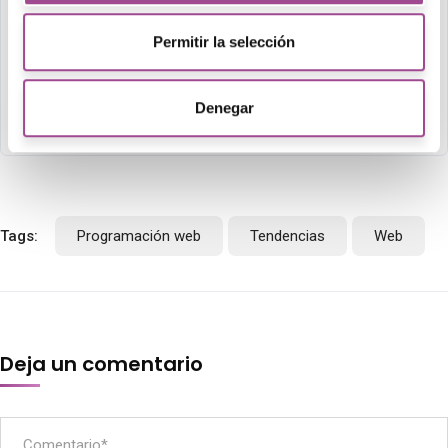
Permitir la selección
LinkedIn
WhatsApp
Facebook
X
Email
Gmail
Outlook.c
Telegr
Thre
S
Denegar
Tags:
Programación web
Tendencias
Web
Deja un comentario