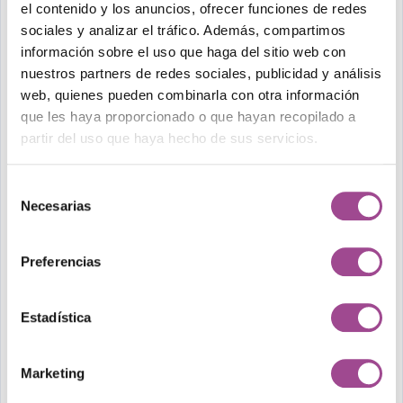
el contenido y los anuncios, ofrecer funciones de redes
estratégico que marca la diferencia entre
sociales y analizar el tráfico. Además, compartimos
empresas que simplemente sobreviven y aquellas
información sobre el uso que haga del sitio web con
nuestros partners de redes sociales, publicidad y análisis
que lideran.
No es un gasto, sino una
inversión que
web, quienes pueden combinarla con otra información
genera retorno
en forma de productividad, innovación
que les haya proporcionado o que hayan recopilado a
y compromiso.
partir del uso que haya hecho de sus servicios.
Formar a los empleados no es un lujo ni una moda:
Selección
Necesarias
es el pilar que sostiene el futuro de cualquier
de
consentimiento
organización
. Apostar por el aprendizaje continuo
significa construir una cultura sólida, adaptable y capaz
Preferencias
de crecer en escenarios inciertos. En definitiva, invertir
en la formación del equipo es invertir en el éxito a
Estadística
largo plazo de la empresa.
Marketing