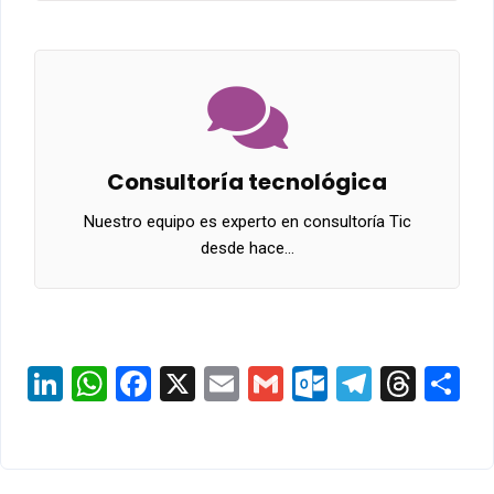
Consultoría tecnológica
Nuestro equipo es experto en consultoría Tic
desde hace…
LinkedIn
WhatsApp
Facebook
X
Email
Gmail
Outlook.c
Telegr
Thre
S