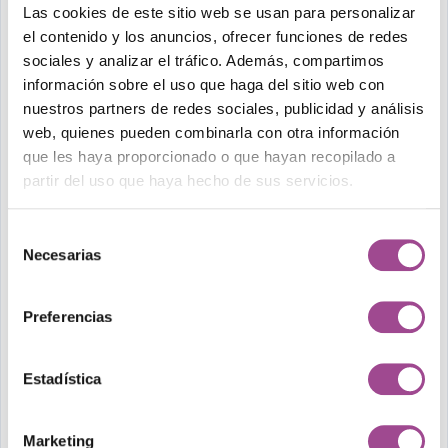
Google Analytics 4: tu
Las cookies de este sitio web se usan para personalizar
el contenido y los anuncios, ofrecer funciones de redes
centro de control
sociales y analizar el tráfico. Además, compartimos
información sobre el uso que haga del sitio web con
La herramienta más importante que debes dominar es
nuestros partners de redes sociales, publicidad y análisis
Google Analytics 4 (GA4).
¿Por qué? Porque te permite
web, quienes pueden combinarla con otra información
entender cómo se comportan los usuarios en tu sitio web:
que les haya proporcionado o que hayan recopilado a
desde qué canal llegaron, qué páginas visitan, cuánto
partir del uso que haya hecho de sus servicios.
tiempo permanecen, hasta si completaron una conversión.
Selección
GA4 es clave para responder preguntas como:
Necesarias
de
¿Quién visita tu web?
consentimiento
¿Desde dónde y con qué dispositivo?
Preferencias
¿Qué acciones realizan?
¿Dónde abandonan?
Estadística
Esta información es vital para optimizar tu sitio, tus
campañas y tu contenido. Si no estás midiendo esto,
Marketing