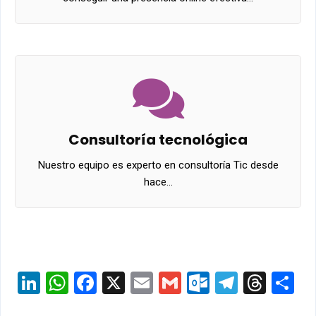
Consultoría tecnológica
Nuestro equipo es experto en consultoría Tic desde
hace…
LinkedIn
WhatsApp
Facebook
X
Email
Gmail
Outlook.c
Telegr
Thre
S