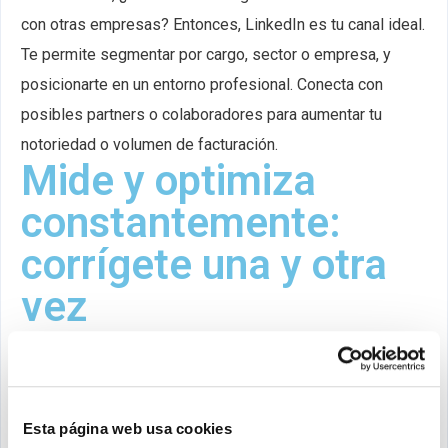
con otras empresas? Entonces, LinkedIn es tu canal ideal.
Te permite segmentar por cargo, sector o empresa, y
posicionarte en un entorno profesional. Conecta con
posibles partners o colaboradores para aumentar tu
notoriedad o volumen de facturación.
Mide y optimiza
constantemente:
corrígete una y otra
vez
Lanzar una estrategia digital no es un proceso estático,
sino un ciclo continuo de prueba, análisis y mejora. Lo que
hoy funciona, mañana puede no tener el mismo efecto.
Esta página web usa cookies
Por eso, medirlo todo es fundamental.