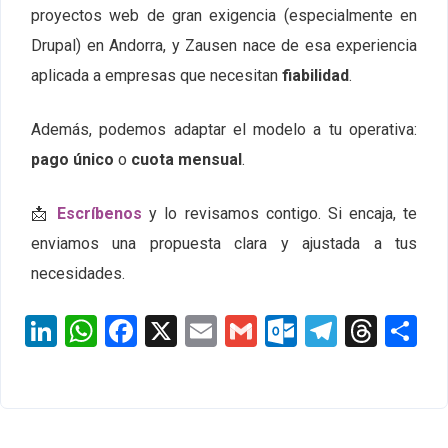
proyectos web de gran exigencia (especialmente en
Drupal) en Andorra, y Zausen nace de esa experiencia
aplicada a empresas que necesitan
fiabilidad
.
Además, podemos adaptar el modelo a tu operativa:
pago único
o
cuota mensual
.
📩
Escríbenos
y lo revisamos contigo. Si encaja, te
enviamos una propuesta clara y ajustada a tus
necesidades.
LinkedIn
WhatsApp
Facebook
X
Email
Gmail
Outlook.c
Telegr
Thre
S