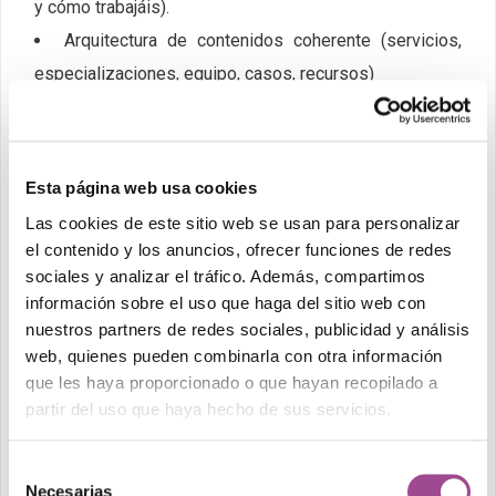
y cómo trabajáis).
Arquitectura de contenidos coherente (servicios,
especializaciones, equipo, casos, recursos)
Navegación cuidada en móvil, tablet y escritorio.
Contenidos alineados con captación real (no solo
“quiénes somos”)
Esta página web usa cookies
La web deja de ser un trámite. Pasa a ser
un activo
Las cookies de este sitio web se usan para personalizar
el contenido y los anuncios, ofrecer funciones de redes
que trabaja para ti las 24 horas del día.
sociales y analizar el tráfico. Además, compartimos
5) Creces sin rehacerlo
información sobre el uso que haga del sitio web con
todo en un año
nuestros partners de redes sociales, publicidad y análisis
web, quienes pueden combinarla con otra información
que les haya proporcionado o que hayan recopilado a
El error típico es: “montamos algo rápido y ya lo
partir del uso que haya hecho de sus servicios.
cambiaremos”.
Selección
En consultoría eso se paga caro, porque cuando la web
Necesarias
de