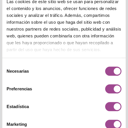
Las cookies de este sitio web se usan para personalizar
el contenido y los anuncios, ofrecer funciones de redes
sociales y analizar el tráfico. Además, compartimos
información sobre el uso que haga del sitio web con
nuestros partners de redes sociales, publicidad y análisis
Diseño web
web, quienes pueden combinarla con otra información
que les haya proporcionado o que hayan recopilado a
Nuestros diseñadores crean webs intuitivas y
partir del uso que haya hecho de sus servicios.
personalizadas, que reflejan…
Selección
Necesarias
de
consentimiento
Preferencias
Estadística
Marketing Digital
Desarrollamos planes personalizados para
Marketing