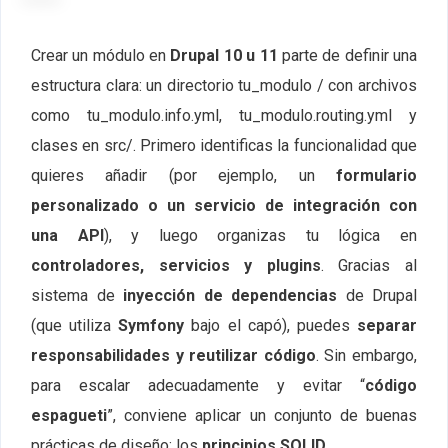
Crear un módulo en
Drupal 10 u 11
parte de definir una
estructura clara: un directorio
tu_modulo /
con archivos
como
tu_modulo.info.yml
,
tu_modulo.routing.yml
y
clases en
src/
. Primero identificas la funcionalidad que
quieres añadir (por ejemplo, un
formulario
personalizado o un servicio de integración con
una API
), y luego organizas tu lógica en
controladores, servicios y plugins
. Gracias al
sistema de
inyección de dependencias
de Drupal
(que utiliza
Symfony
bajo el capó), puedes
separar
responsabilidades y reutilizar código
. Sin embargo,
para escalar adecuadamente y evitar “
código
espagueti
”, conviene aplicar un conjunto de buenas
prácticas de diseño: los
principios SOLID
.