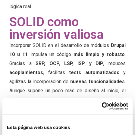
lógica real.
SOLID como
inversión valiosa
Incorporar SOLID en el desarrollo de módulos
Drupal
10 u 11
impulsa un código
más limpio y robusto
.
Gracias a
SRP, OCP, LSP, ISP y DIP
, reduces
acoplamientos
, facilitas
tests automatizados
y
agilizas la incorporación de
nuevas funcionalidades
.
Aunque supone un poco más de diseño al inicio, el
ahorro en
mantenimiento
y la mejora en
colaboración
hacen de
SOLID
una inversión imprescindible para
cualquier equipo, ya sea una gran agencia o una
pyme
de 10 trabajadores
.
Esta página web usa cookies