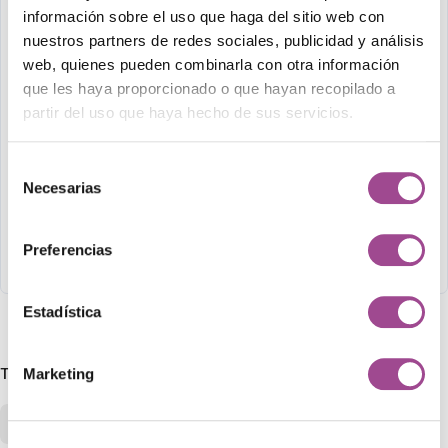
información sobre el uso que haga del sitio web con
Consultoría tecnológica
nuestros partners de redes sociales, publicidad y análisis
web, quienes pueden combinarla con otra información
Nuestro equipo es experto en consultoría Tic
que les haya proporcionado o que hayan recopilado a
desde hace…
partir del uso que haya hecho de sus servicios.
Selección
Necesarias
de
LinkedIn
WhatsApp
Facebook
X
Email
Gmail
Outlook.c
Telegr
Thre
S
consentimiento
Preferencias
Estadística
Marketing
Tags:
Empreneduría
Empresa
Marketing digital
Tendencias